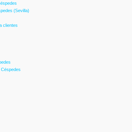
 Céspedes
pedes (Sevilla)
 clientes
spedes
s Céspedes