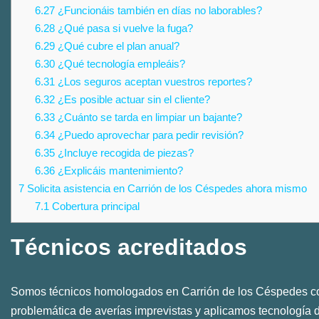
6.27
¿Funcionáis también en días no laborables?
6.28
¿Qué pasa si vuelve la fuga?
6.29
¿Qué cubre el plan anual?
6.30
¿Qué tecnología empleáis?
6.31
¿Los seguros aceptan vuestros reportes?
6.32
¿Es posible actuar sin el cliente?
6.33
¿Cuánto se tarda en limpiar un bajante?
6.34
¿Puedo aprovechar para pedir revisión?
6.35
¿Incluye recogida de piezas?
6.36
¿Explicáis mantenimiento?
7
Solicita asistencia en Carrión de los Céspedes ahora mismo
7.1
Cobertura principal
Técnicos acreditados
Somos técnicos homologados en Carrión de los Céspedes co
problemática de averías imprevistas y aplicamos tecnología 